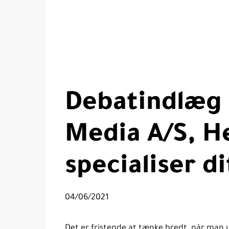
Debatindlæg 
Media A/S, He
specialiser d
04/06/2021
Det er fristende at tænke bredt, når man 