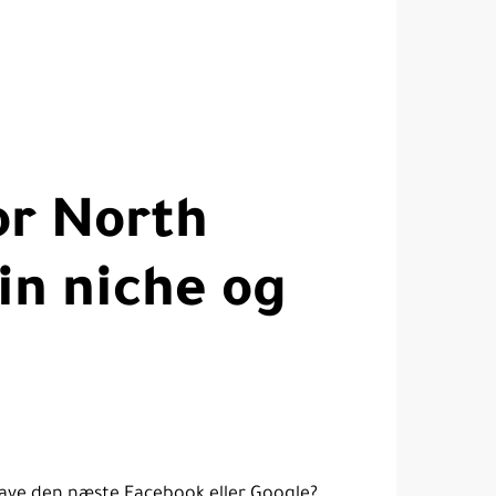
or North
in niche og
 lave den næste Facebook eller Google?