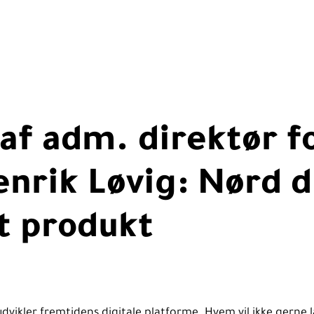
af adm. direktør f
nrik Løvig: Nørd d
it produkt
udvikler fremtidens digitale platforme. Hvem vil ikke gerne