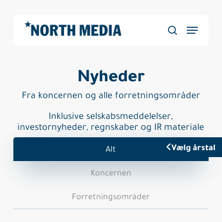
Skip
to
Menu
main
Close
søg
content
Menu
Nyheder
Fra koncernen og alle forretningsområder
Inklusive selskabsmeddelelser,
investornyheder, regnskaber og IR materiale
Vælg årstal
Alt
Koncernen
Forretningsområder