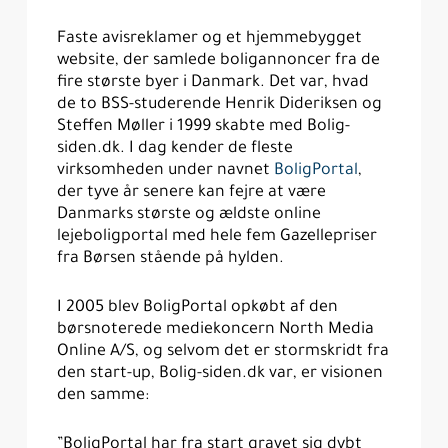
Faste avisreklamer og et hjemmebygget
website, der samlede boligannoncer fra de
fire største byer i Danmark. Det var, hvad
de to BSS-studerende Henrik Dideriksen og
Steffen Møller i 1999 skabte med Bolig-
siden.dk. I dag kender de fleste
virksomheden under navnet
BoligPortal
,
der tyve år senere kan fejre at være
Danmarks største og ældste online
lejeboligportal med hele fem Gazellepriser
fra Børsen stående på hylden.
I 2005 blev BoligPortal opkøbt af den
børsnoterede mediekoncern North Media
Online A/S, og selvom det er stormskridt fra
den start-up, Bolig-siden.dk var, er visionen
den samme:
”BoligPortal har fra start gravet sig dybt