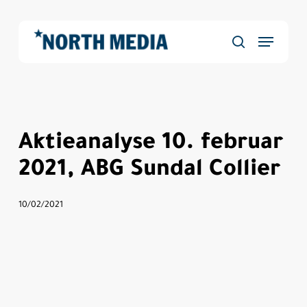
Skip
to
Menu
main
Close
søg
content
Menu
Aktieanalyse 10. februar
2021, ABG Sundal Collier
10/02/2021