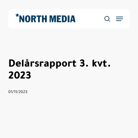
Skip
to
Menu
main
Close
søg
content
Menu
Delårsrapport 3. kvt.
2023
01/11/2023