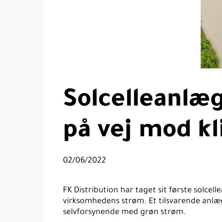
Solcelleanlæg
på vej mod k
02/06/2022
FK Distribution har taget sit første solc
virksomhedens strøm. Et tilsvarende anlæg 
selvforsynende med grøn strøm.