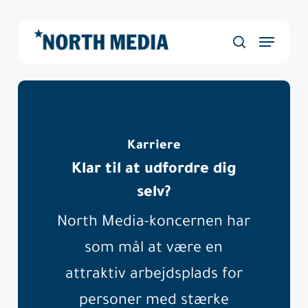
Skip
to
Menu
main
Close
søg
content
Menu
Karriere
Klar til at udfordre dig
selv?
North Media-koncernen har
som mål at være en
attraktiv arbejdsplads for
personer med stærke