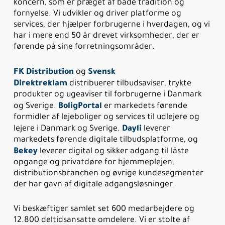
koncern, som er præget af både tradition og
fornyelse. Vi udvikler og driver platforme og
services, der hjælper forbrugerne i hverdagen, og vi
har i mere end 50 år drevet virksomheder, der er
førende på sine forretningsområder.
FK Distribution
Svensk
og
Direktreklam
distribuerer tilbudsaviser, trykte
produkter og ugeaviser til forbrugerne i Danmark
BoligPortal
og Sverige.
er markedets førende
formidler af lejeboliger og services til udlejere og
Dayli
lejere i Danmark og Sverige.
leverer
markedets førende digitale tilbudsplatforme, og
Bekey
leverer digital og sikker adgang til låste
opgange og privatdøre for hjemmeplejen,
distributionsbranchen og øvrige kundesegmenter
der har gavn af digitale adgangsløsninger.
Vi beskæftiger samlet set 600 medarbejdere og
12.800 deltidsansatte omdelere. Vi er stolte af